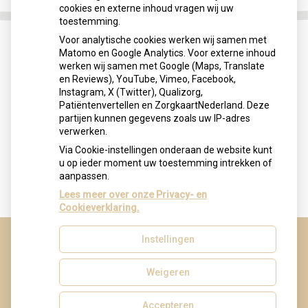
cookies en externe inhoud vragen wij uw
toestemming.
Voor analytische cookies werken wij samen met
Matomo en Google Analytics. Voor externe inhoud
werken wij samen met Google (Maps, Translate
en Reviews), YouTube, Vimeo, Facebook,
Inschrijven
Instagram, X (Twitter), Qualizorg,
Patiëntenvertellen en ZorgkaartNederland. Deze
partijen kunnen gegevens zoals uw IP-adres
Wilt u zich inschrijven bij onze praktijk?
Dit kan
verwerken.
nu via onze digitale inschrijfformulier.
Via Cookie-instellingen onderaan de website kunt
u op ieder moment uw toestemming intrekken of
aanpassen.
Lees meer over onze Privacy- en
Cookieverklaring.
Instellingen
Uw Zorg Online
|
Beheer
Weigeren
Accepteren