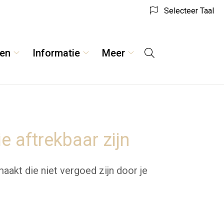
Selecteer Taal
ven
Informatie
Meer
Hoofdmenu
en
Tarieven
Informatie
Meer
submenu
submenu
submenu
 aftrekbaar zijn
akt die niet vergoed zijn door je