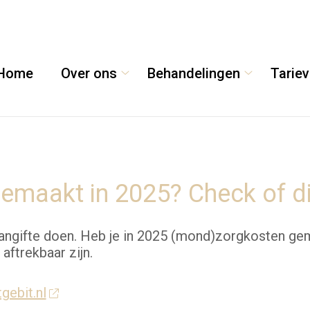
Home
Over ons
Behandelingen
Tarie
Over
Behandeling
ons
submenu
submenu
maakt in 2025? Check of die
angifte doen. Heb je in 2025 (mond)zorgkosten gema
ftrekbaar zijn.
gebit.nl