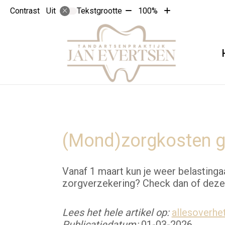
Tekst
Tekst
Contrast
Tekstgrootte
100%
Uit
verkleinen
vergroten
met
met
10%
10%
(Mond)zorgkosten ge
Vanaf 1 maart kun je weer belastinga
zorgverzekering? Check dan of deze a
Lees het hele artikel op:
allesoverhet
Publicatiedatum:
01-03-2026